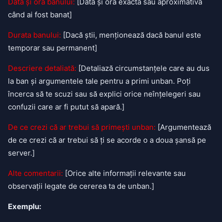
Data și ora banului:
[Data și ora exactă sau aproximativă
când ai fost banat]
Durata banului:
[Dacă știi, menționează dacă banul este
temporar sau permanent]
Descriere detaliată:
[Detaliază circumstanțele care au dus
la ban și argumentele tale pentru a primi unban. Poți
încerca să te scuzi sau să explici orice neînțelegeri sau
confuzii care ar fi putut să apară.]
De ce crezi că ar trebui să primești unban:
[Argumentează
de ce crezi că ar trebui să ți se acorde o a doua șansă pe
server.]
Alte comentarii:
[Orice alte informații relevante sau
observații legate de cererea ta de unban.]
Exemplu: