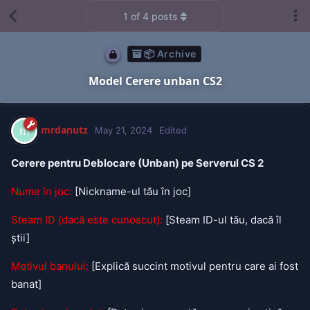
1
of
4
posts
📦 Archive
Model Cerere unban CS2
mrdanutz
m
May 21, 2024
Edited
Cerere pentru Deblocare (Unban) pe Serverul CS 2
Nume în joc:
[Nickname-ul tău în joc]
Steam ID (dacă este cunoscut):
[Steam ID-ul tău, dacă îl
știi]
Motivul banului:
[Explică succint motivul pentru care ai fost
banat]