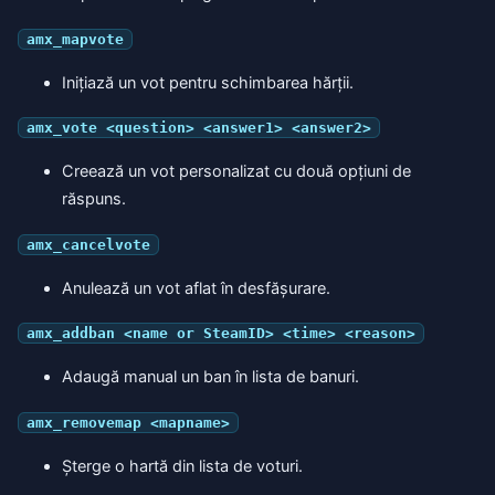
amx_mapvote
Inițiază un vot pentru schimbarea hărții.
amx_vote <question> <answer1> <answer2>
Creează un vot personalizat cu două opțiuni de
răspuns.
amx_cancelvote
Anulează un vot aflat în desfășurare.
amx_addban <name or SteamID> <time> <reason>
Adaugă manual un ban în lista de banuri.
amx_removemap <mapname>
Șterge o hartă din lista de voturi.