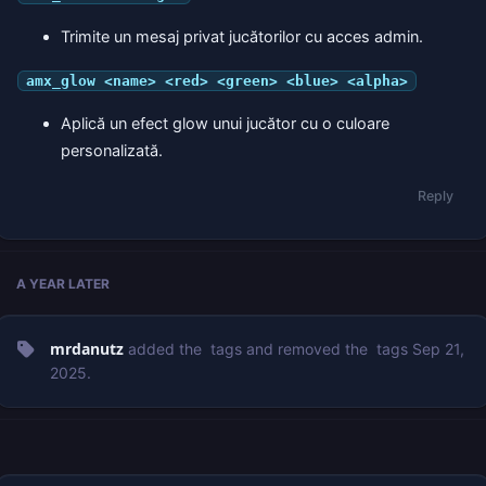
Trimite un mesaj privat jucătorilor cu acces admin.
amx_glow <name> <red> <green> <blue> <alpha>
Aplică un efect glow unui jucător cu o culoare
personalizată.
Reply
A YEAR
LATER
mrdanutz
added the
tags
and removed the
tags
Sep 21,
2025
.