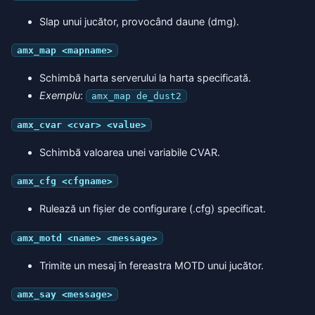
Slap unui jucător, provocând daune (dmg).
amx_map <mapname>
Schimbă harta serverului la harta specificată.
Exemplu
:
amx_map de_dust2
amx_cvar <cvar> <value>
Schimbă valoarea unei variabile CVAR.
amx_cfg <cfgname>
Rulează un fișier de configurare (.cfg) specificat.
amx_motd <name> <message>
Trimite un mesaj în fereastra MOTD unui jucător.
amx_say <message>