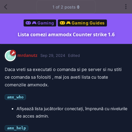
1
of
2
posts
🎮 Gaming
🎮 Gaming Guides
Lista comezi amxmodx Counter strike 1.6
mrdanutz
m
Sep 29, 2024
Edited
Daca vreti sa executati o comanda si pe server si nu stiti
ce comanda sa folositi , mai jos aveti lista cu toate
comenzile amxmodx.
amx_who
Afișează lista jucătorilor conectați, împreună cu nivelurile
de acces admin.
amx_help