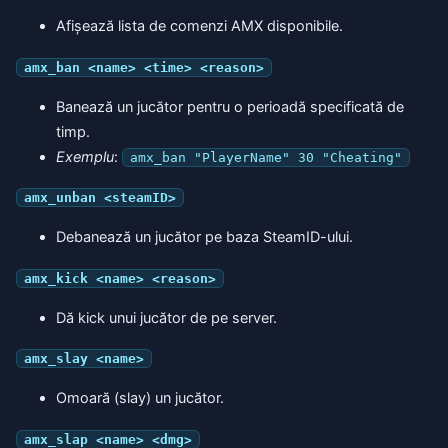
Afișează lista de comenzi AMX disponibile.
amx_ban <name> <time> <reason>
Banează un jucător pentru o perioadă specificată de
timp.
Exemplu
:
amx_ban "PlayerName" 30 "Cheating"
amx_unban <steamID>
Debanează un jucător pe baza SteamID-ului.
amx_kick <name> <reason>
Dă kick unui jucător de pe server.
amx_slay <name>
Omoară (slay) un jucător.
amx_slap <name> <dmg>